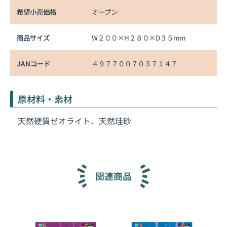
希望小売価格
オープン
商品サイズ
W２００×H２８０×D３５mm
JANコード
４９７７００７０３７１４７
原材料・素材
天然硬質ゼオライト、天然珪砂
関連商品