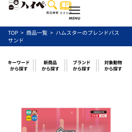
内
容
を
ス
TOP
商品一覧
ハムスターのブレンドバス
キ
ッ
サンド
プ
キーワード
新商品
ブランド
対象動物
から探す
から探す
から探す
から探す