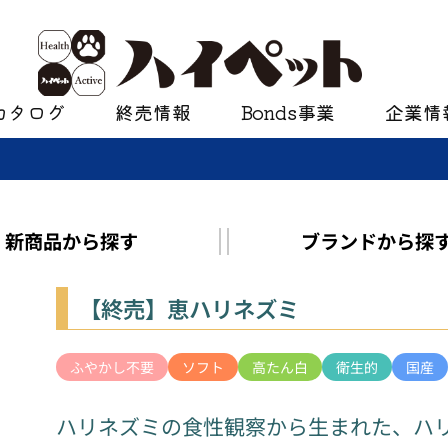
カタログ
終売情報
Bonds事業
企業情
新商品
から探す
ブランド
から探
【終売】恵ハリネズミ
ふやかし不要
ソフト
高たん白
衛生的
国産
ハリネズミの食性観察から生まれた、ハ