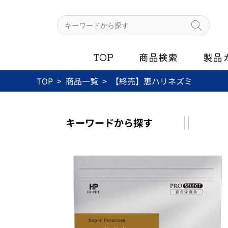
内
容
を
ス
TOP
商品検索
製品
キ
ッ
TOP
商品一覧
【終売】恵ハリネズミ
プ
キーワード
から探す