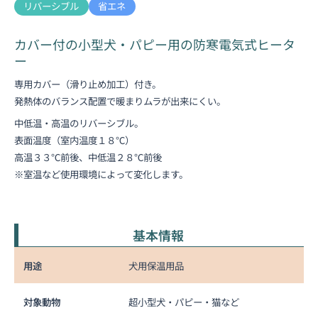
リバーシブル
省エネ
カバー付の小型犬・パピー用の防寒電気式ヒータ
ー
専用カバー（滑り止め加工）付き。
発熱体のバランス配置で暖まりムラが出来にくい。
中低温・高温のリバーシブル。
表面温度（室内温度１８℃）
高温３３℃前後、中低温２８℃前後
※室温など使用環境によって変化します。
基本情報
用途
犬用保温用品
対象動物
超小型犬・パピー・猫など