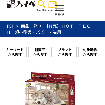
内
容
を
ス
TOP
商品一覧
【終売】ＨＯＴ ＴＥＣ
キ
ッ
Ｈ 超小型犬・パピー・猫用
プ
キーワード
新商品
ブランド
対象動物
から探す
から探す
から探す
から探す