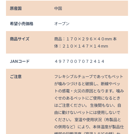
原産国
中国
希望小売価格
オープン
商品サイズ
商品：１７０×２９６×４０mm 本
体：２１０×１４７×１４mm
JANコード
４９７７００７０７２４１４
ご注意
フレキシブルチューブであってもペット
が噛みつづけると破損し、断線やペッ
トの感電・火災の原因となります。噛み
ぐせのあるペットにご使用になるとき
はご注意ください。 生後間もない、自
由に動けないペットには使用しないで
ください。 室温や使用状況（布製品と
の併用など）により、本体温度が製品仕
様部の記載温度（室温１８℃の時）か