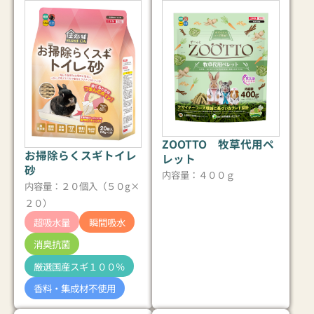
ZOOTTO 牧草代用ペ
お掃除らくスギトイレ
レット
砂
内容量：４００ｇ
内容量：２０個入（５０g×
２０）
超吸水量
瞬間吸水
消臭抗菌
厳選国産スギ１００％
香料・集成材不使用