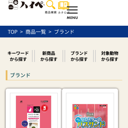
内
容
を
ス
TOP
商品一覧
ブランド
キ
ッ
プ
キーワード
新商品
ブランド
対象動物
から探す
から探す
から探す
から探す
ブランド