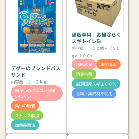
通販専用 お掃除らく
スギトイレ砂
内容量：１００個入（５０
g×１００）
超吸水量
瞬間吸水
デグーのブレンドバス
消臭抗菌
サンド
内容量：１．２ｋｇ
厳選国産スギ１００％
細かいのにホコリが舞
香料・集成材不使用
いにくい
臭いの吸着
ストレス解消
加熱殺菌済