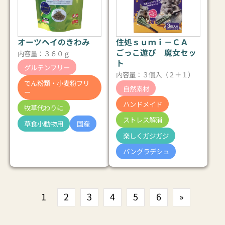
オーツヘイのきわみ
住処ｓｕｍｉ－ＣＡ
ごっこ遊び 魔女セッ
内容量：３６０ｇ
ト
グルテンフリー
内容量：３個入（２＋１）
でん粉類・小麦粉フリ
自然素材
ー
ハンドメイド
牧草代わりに
ストレス解消
草食小動物用
国産
楽しくガジガジ
バングラデシュ
1
2
3
4
5
6
»