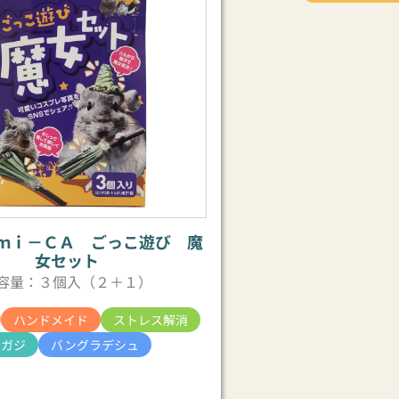
ｍｉ－ＣＡ ごっこ遊び 魔
女セット
容量：３個入（２＋１）
ハンドメイド
ストレス解消
ジガジ
バングラデシュ