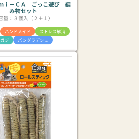
ｍｉ－ＣＡ ごっこ遊び 編
み物セット
容量：３個入（２＋１）
ハンドメイド
ストレス解消
ジガジ
バングラデシュ