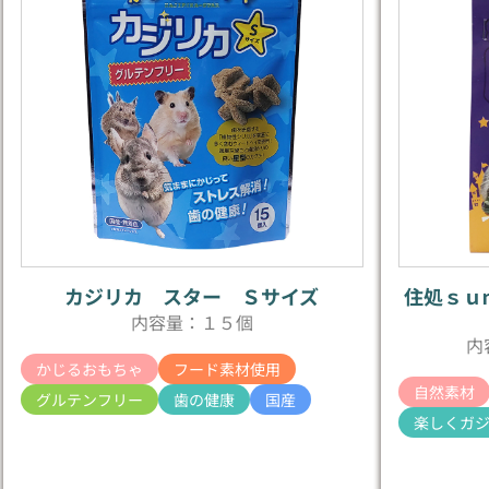
カジリカ スター Ｓサイズ
住処ｓｕ
内容量：１５個
内
かじるおもちゃ
フード素材使用
自然素材
グルテンフリー
歯の健康
国産
楽しくガ