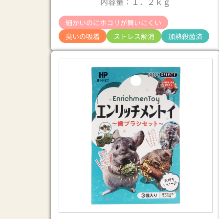
内容量：１．２ｋｇ
細かいのにホコリが舞いにくい
臭いの吸着
ストレス解消
加熱殺菌済