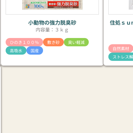
小動物の強力脱臭砂
住処ｓｕ
内容量：３ｋｇ
ひのき１００％
敷き砂
臭い軽減
自然素材
高吸水
国産
ストレス