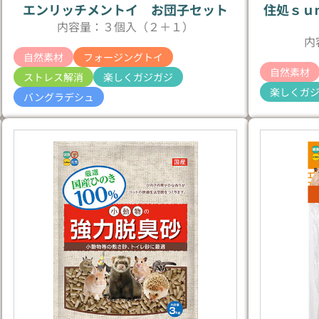
エンリッチメントイ お団子セット
住処ｓｕ
内容量：３個入（２＋１）
内
自然素材
フォージングトイ
自然素材
ストレス解消
楽しくガジガジ
楽しくガ
バングラデシュ