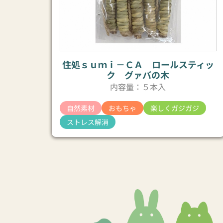
住処ｓｕｍｉ－ＣＡ ロールスティッ
ク グァバの木
内容量：５本入
自然素材
おもちゃ
楽しくガジガジ
ストレス解消