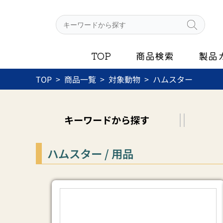
内
容
を
ス
TOP
商品検索
製品
キ
ッ
TOP
商品一覧
対象動物
ハムスター
プ
キーワード
から探す
ハムスター / 用品