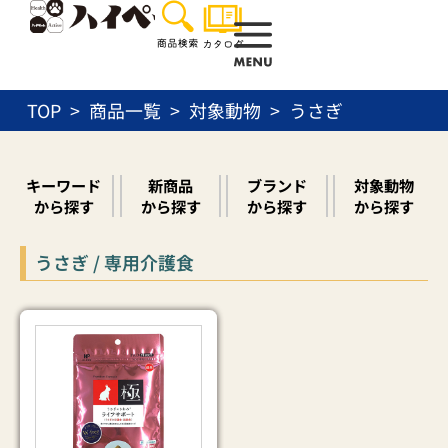
内
容
を
ス
TOP
商品一覧
対象動物
うさぎ
キ
ッ
プ
キーワード
新商品
ブランド
対象動物
から探す
から探す
から探す
から探す
うさぎ / 専用介護食