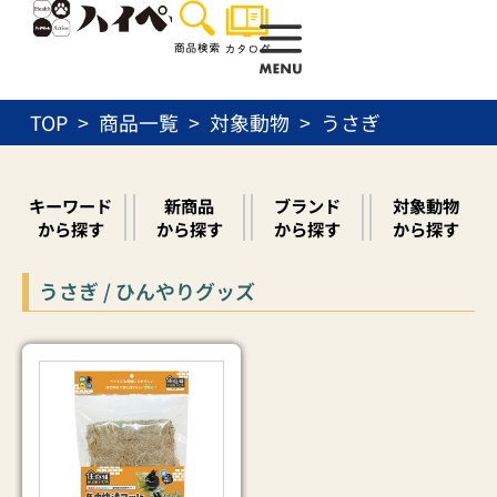
内
容
を
ス
TOP
商品一覧
対象動物
うさぎ
キ
ッ
プ
キーワード
新商品
ブランド
対象動物
から探す
から探す
から探す
から探す
うさぎ / ひんやりグッズ