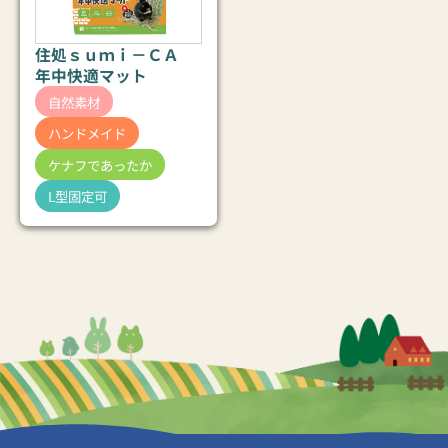
住処ｓｕｍｉ－ＣＡ
年中快適マット
自然素材
ハンドメイド
ケナフであったか
L型固定可