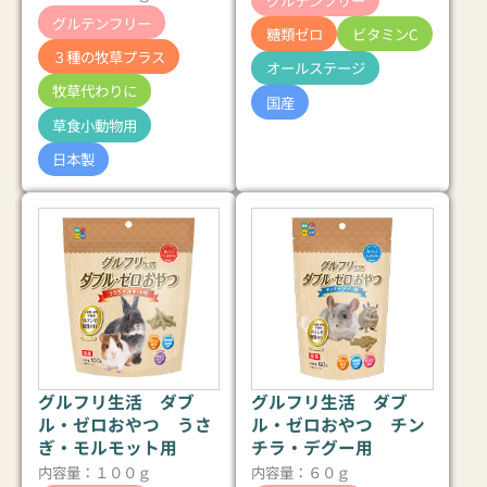
グルテンフリー
糖類ゼロ
ビタミンC
３種の牧草プラス
オールステージ
牧草代わりに
国産
草食小動物用
日本製
グルフリ生活 ダブ
グルフリ生活 ダブ
ル・ゼロおやつ うさ
ル・ゼロおやつ チン
ぎ・モルモット用
チラ・デグー用
内容量：１００ｇ
内容量：６０ｇ