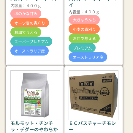
イ
内容量：４００ｇ
内容量：４００ｇ
ほのかな甘み
大きなうんち
オーツ麦の青刈り
小麦の青刈り
お皿で与える
お皿で与える
スーパープレミアム
プレミアム
オーストラリア産
オーストラリア産
モルモット・チンチ
ＥＣパスチャーチモシ
ラ・デグーのやわらか
ー