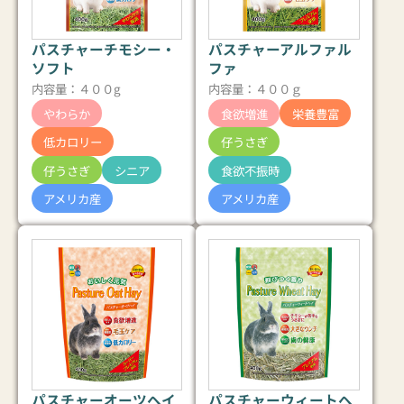
パスチャーチモシー・
パスチャーアルファル
ソフト
ファ
内容量：４００g
内容量：４００ｇ
やわらか
食欲増進
栄養豊富
低カロリー
仔うさぎ
仔うさぎ
シニア
食欲不振時
アメリカ産
アメリカ産
パスチャーオーツヘイ
パスチャーウィートヘ