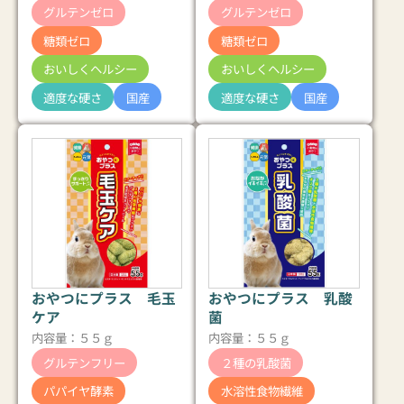
グルテンゼロ
グルテンゼロ
糖類ゼロ
糖類ゼロ
おいしくヘルシー
おいしくヘルシー
適度な硬さ
国産
適度な硬さ
国産
おやつにプラス 毛玉
おやつにプラス 乳酸
ケア
菌
内容量：５５ｇ
内容量：５５ｇ
グルテンフリー
２種の乳酸菌
パパイヤ酵素
水溶性食物繊維