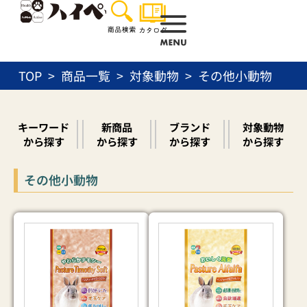
内
容
を
ス
TOP
商品一覧
対象動物
その他小動物
キ
ッ
プ
キーワード
新商品
ブランド
対象動物
から探す
から探す
から探す
から探す
その他小動物