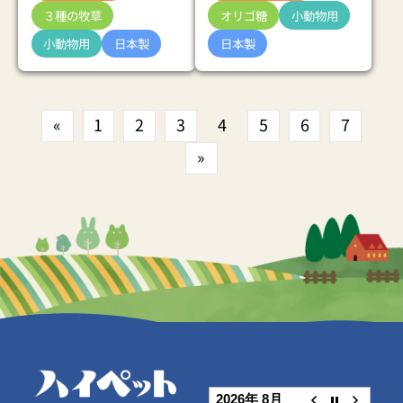
３種の牧草
オリゴ糖
小動物用
小動物用
日本製
日本製
«
1
2
3
4
5
6
7
»
2026年 8月