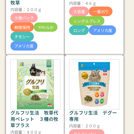
牧草
内容量：４ｋｇ
内容量：２００ｇ
大容量
一番刈り
少量パック
シングルプレス
鮮度保持
やわらか
ロング
アメリカ産
チモシー
アメリカ産
グルフリ生活 牧草代
グルフリ生活 デグー
用ペレット ３種の牧
専用
草プラス
内容量：２００ｇ
内容量：４００ｇ
グルテンフリー