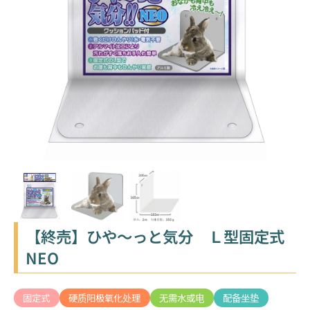
【終売】ひや～っと気分 Ｌ型固定式
NEO
固定式
硬质阳极氧化处理
无需水或电
配备坐垫