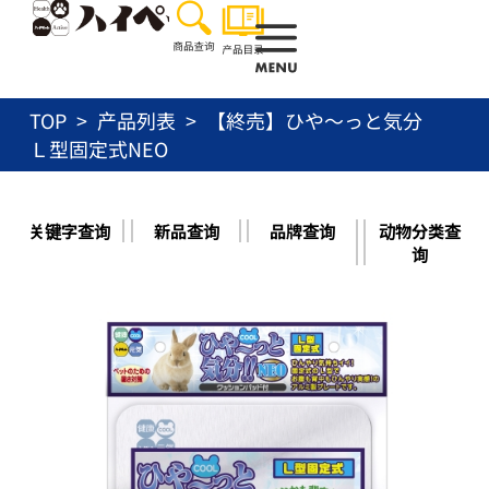
跳
至
内
容
TOP
产品列表
【終売】ひや～っと気分
Ｌ型固定式NEO
关键字查询
新品查询
品牌查询
动物分类查
询