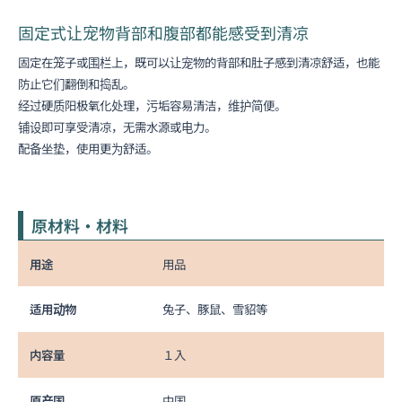
固定式让宠物背部和腹部都能感受到清凉
固定在笼子或围栏上，既可以让宠物的背部和肚子感到清凉舒适，也能
防止它们翻倒和捣乱。
经过硬质阳极氧化处理，污垢容易清洁，维护简便。
铺设即可享受清凉，无需水源或电力。
配备坐垫，使用更为舒适。
原材料・材料
用途
用品
适用动物
兔子、豚鼠、雪貂等
内容量
１入
原产国
中国