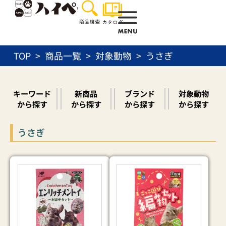
内
容
を
ス
TOP
商品一覧
対象動物
うさぎ
キ
ッ
プ
キーワード
新商品
ブランド
対象動物
から探す
から探す
から探す
から探す
うさぎ