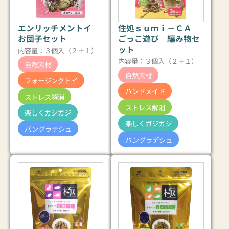
エンリッチメントイ
住処ｓｕｍｉ－ＣＡ
お団子セット
ごっこ遊び 編み物セ
ット
内容量：３個入（２＋１）
内容量：３個入（２＋１）
自然素材
自然素材
フォージングトイ
ハンドメイド
ストレス解消
ストレス解消
楽しくガジガジ
楽しくガジガジ
バングラデシュ
バングラデシュ