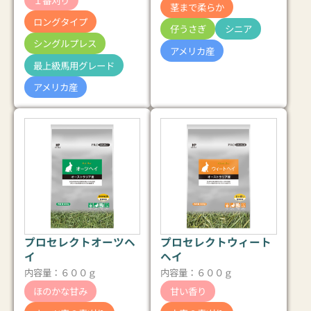
茎まで柔らか
ロングタイプ
仔うさぎ
シニア
シングルプレス
アメリカ産
最上級馬用グレード
アメリカ産
プロセレクトオーツヘ
プロセレクトウィート
イ
ヘイ
内容量：６００ｇ
内容量：６００ｇ
ほのかな甘み
甘い香り