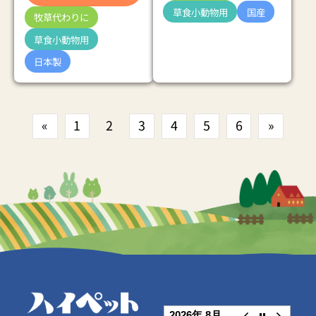
草食小動物用
国産
牧草代わりに
草食小動物用
日本製
«
1
2
3
4
5
6
»
2026年 8月