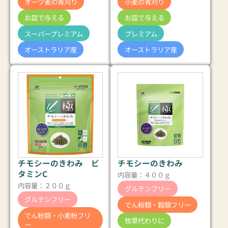
オーツ麦の青刈り
小麦の青刈り
お皿で与える
お皿で与える
スーパープレミアム
プレミアム
オーストラリア産
オーストラリア産
チモシーのきわみ ビ
チモシーのきわみ
タミンC
内容量：４００ｇ
内容量：２００ｇ
グルテンフリー
グルテンフリー
でん粉類・穀類フリー
でん粉類・小麦粉フリ
牧草代わりに
ー