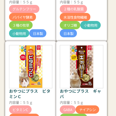
内容量：５５ｇ
内容量：５５ｇ
グルテンフリー
２種の乳酸菌
パパイヤ酵素
水溶性食物繊維
３種の牧草
オリゴ糖
小動物用
小動物用
日本製
日本製
おやつにプラス ビタ
おやつにプラス ギャ
ミンＣ
バ
内容量：５５ｇ
内容量：５５ｇ
ビタミンC
GABA
ナイアシン