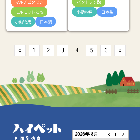
マルチビタミン
パントテン酸
モルモットにも
小動物用
日本製
小動物用
日本製
«
1
2
3
4
5
6
»
2026年 8月
▶商品検索