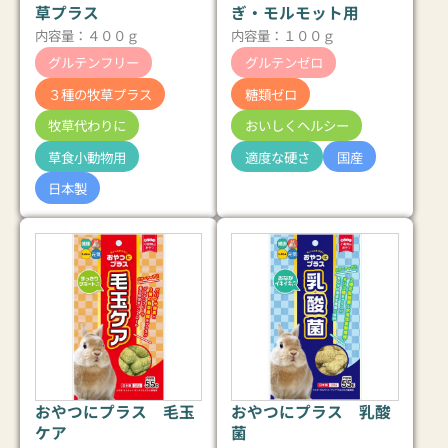
草プラス
ぎ・モルモット用
内容量：４００ｇ
内容量：１００ｇ
グルテンフリー
グルテンゼロ
３種の牧草プラス
糖類ゼロ
牧草代わりに
おいしくヘルシー
草食小動物用
適度な硬さ
国産
日本製
おやつにプラス 毛玉
おやつにプラス 乳酸
ケア
菌