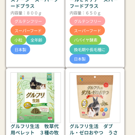
ードプラス
フードプラス
内容量：８００ℊ
内容量：６５０ｇ
グルテンフリー
グルテンフリー
スーパーフード
スーパーフード
小粒
全年齢
パパイヤ酵素
日本製
換毛期や長毛種に
日本製
グルフリ生活 牧草代
グルフリ生活 ダブ
用ペレット ３種の牧
ル・ゼロおやつ うさ