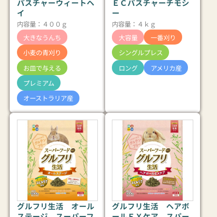
パスチャーウィートヘ
ＥＣパスチャーチモシ
イ
ー
内容量：４００ｇ
内容量：４ｋｇ
大きなうんち
大容量
一番刈り
小麦の青刈り
シングルプレス
お皿で与える
ロング
アメリカ産
プレミアム
オーストラリア産
グルフリ生活 オール
グルフリ生活 ヘアボ
ステージ スーパーフ
ールＥＸケア スパー