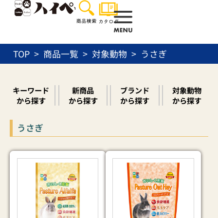
内
容
を
ス
TOP
商品一覧
対象動物
うさぎ
キ
ッ
プ
キーワード
新商品
ブランド
対象動物
から探す
から探す
から探す
から探す
うさぎ