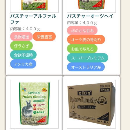
パスチャーアルファル
パスチャーオーツヘイ
ファ
内容量：４００ｇ
内容量：４００ｇ
ほのかな甘み
食欲増進
栄養豊富
オーツ麦の青刈り
仔うさぎ
お皿で与える
食欲不振時
スーパープレミアム
アメリカ産
オーストラリア産