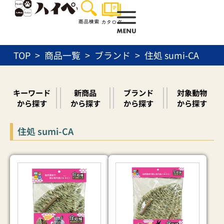
内
容
を
ス
TOP
商品一覧
ブランド
住処 sumi-CA
キ
ッ
プ
キーワード
新商品
ブランド
対象動物
から探す
から探す
から探す
から探す
住処 sumi-CA