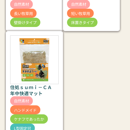
自然素材
自然素材
長い牧草用
短い牧草用
壁掛けタイプ
床置きタイプ
住処ｓｕｍｉ－ＣＡ
年中快適マット
自然素材
ハンドメイド
ケナフであったか
L型固定可