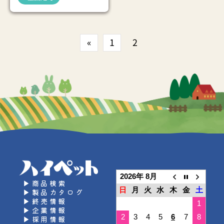
«
1
2
2026年 8月
▶商品検索
日
月
火
水
木
金
土
▶製品カタログ
▶終売情報
1
▶企業情報
2
3
4
5
6
7
8
▶採用情報