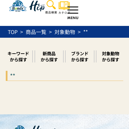
内
容
を
ス
TOP
商品一覧
対象動物
**
キ
ッ
プ
キーワード
新商品
ブランド
対象動物
から探す
から探す
から探す
から探す
**