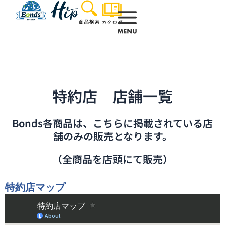
内
容
を
ス
キ
ッ
プ
特約店 店舗一覧
Bonds各商品は、こちらに掲載されている店
舗のみの販売となります。
（全商品を店頭にて販売）
特約店マップ