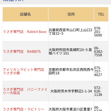
店舗名
住所
TEL
078-
兵庫県西宮市山口町上山口3
うさぎ専門店 Rabbit Base
201-
丁目32−5
5690
06-
大阪府吹田市高城町20−5 高
うさぎ専門店 RABBITS
6382-
城ハイツ 101
7558
075-
アメリカンラビット専門店
京都府京都市右京区西院西今
757-
うさぎの都
田町18
4627
072-
うさぎ専門店 バニーファミ
大阪府茨木市宇野辺2-1-34
626-
リー大阪店
1138
06-
うさぎ専門店・ラビトリー
大阪府大阪市東淀川区豊里7
6320-