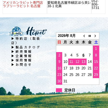
052-
アメリカンラビット専門店
愛知県名古屋市緑区ほら貝1-
806-
ラブリーラビット 名古屋
38-1 北奥
5731
2026年 8月
▶特約店（取扱
日
月
火
水
木
金
土
店）
▶製品カタログ
1
▶終売情報
2
3
4
5
6
7
8
▶企業情報
▶採用情報
9
10
11
12
13
14
15
▶お問合せ
16
17
18
19
20
21
22
23
24
25
26
27
28
29
30
31
定休日