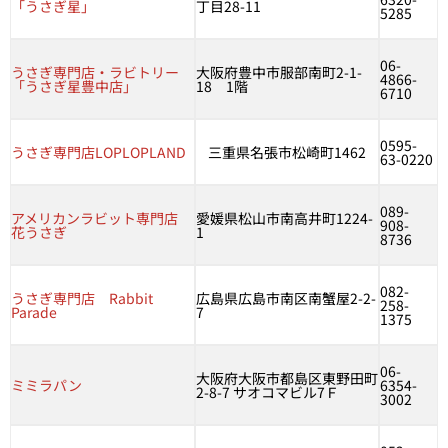
「うさぎ星」
丁目28-11
5285
06-
うさぎ専門店・ラビトリー
大阪府豊中市服部南町2-1-
4866-
「うさぎ星豊中店」
18 1階
6710
0595-
うさぎ専門店LOPLOPLAND
三重県名張市松崎町1462
63-0220
089-
アメリカンラビット専門店
愛媛県松山市南高井町1224-
908-
花うさぎ
1
8736
082-
うさぎ専門店 Rabbit
広島県広島市南区南蟹屋2-2-
258-
Parade
7
1375
06-
大阪府大阪市都島区東野田町
ミミラパン
6354-
2-8-7 サオコマビル7Ｆ
3002