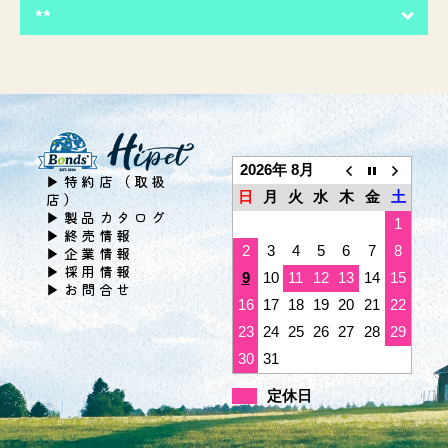
**
2026年 8月
▶特約店（取扱
日
月
火
水
木
金
土
店）
▶製品カタログ
1
▶終売情報
2
3
4
5
6
7
8
▶企業情報
▶採用情報
9
10
11
12
13
14
15
▶お問合せ
16
17
18
19
20
21
22
23
24
25
26
27
28
29
30
31
定休日