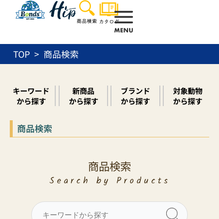
内
容
を
ス
TOP
商品検索
キ
ッ
プ
キーワード
新商品
ブランド
対象動物
から探す
から探す
から探す
から探す
商品検索
商品検索
Search by Products