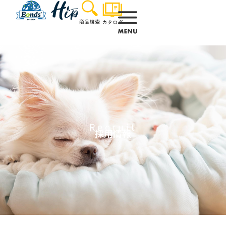
内
容
を
ス
キ
ッ
プ
Recruit
採用情報