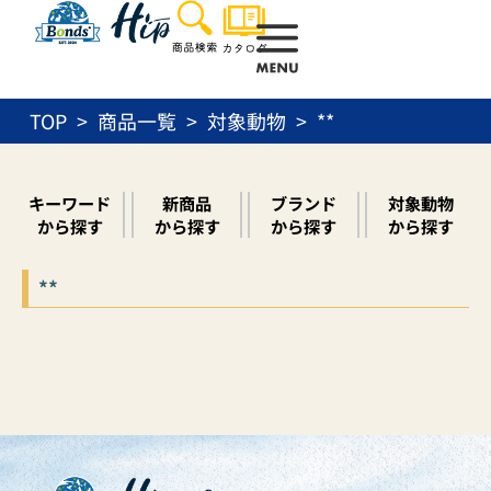
内
容
を
ス
TOP
商品一覧
対象動物
**
キ
ッ
プ
キーワード
新商品
ブランド
対象動物
から探す
から探す
から探す
から探す
**